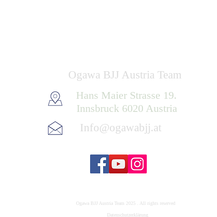
Ogawa BJJ Austria Team
Hans Maier Strasse 19.
Innsbruck 6020 Austria
Info@ogawabjj.at
Ogawa BJJ Austria Team 2025 . All rights reserved
Datenschutzerklärung